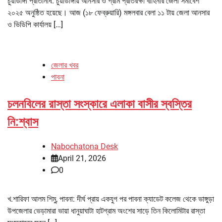
চুয়াডাঙ্গা প্রতিনিধি: চুয়াডাঙ্গায় আনসার ও গ্রাম প্রতিরক্ষা বাহিনীর জেলা সমাবেশ
২০২৫ অনুষ্ঠিত হয়েছে। আজ (১৮ ফেব্রুয়ারি) মঙ্গলবার বেলা ১১ টায় জেলা আনসার
ও ভিডিপি কার্যালয় […]
জেলার খবর
পাবনা
চলনবিলের রাস্তা সংস্কারে এলাকা বাসীর স্বস্তির
নি:শ্বাস
Nabochatona Desk
April 21, 2026
0
খ.শারিফা আলম শিমু, পাবনা: দীর্ঘ প্রায় একযুগ পর পাবনা ক্যাডেট কলেজ থেকে ভাঙ্গুড়া
উপজেলার ভেড়ামারা ভায়া ধানুয়াঘাটা হাটগ্রাম অংশের সাড়ে তিন কিলোমিটার রাস্তা