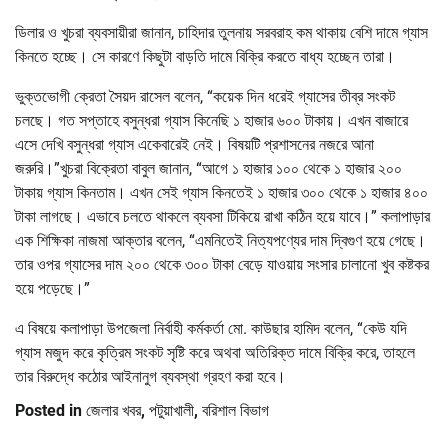
ডিলার ও খুচরা ব্যবসায়ীরা জানান, চাহিদার তুলনায় সরবরাহ কম থাকায় বেশি দামে গ্যাস
কিনতে হচ্ছে। সে কারণে কিছুটা বাড়তি দামে বিক্রি করতে বাধ্য হচ্ছেন তারা।
ভুক্তভোগী ক্রেতা সৈয়দ রাসেল বলেন, “কয়েক দিন ধরেই গ্যাসের তীব্র সংকট
চলছে। গত সপ্তাহে বসুন্ধরা গ্যাস কিনেছি ১ হাজার ৬০০ টাকায়। এখন বাজারে
এসে দেখি বসুন্ধরা গ্যাস একেবারেই নেই। বিষয়টি প্রশাসনের নজরে আনা
জরুরি।”খুচরা বিক্রেতা বাবুল জানান, “আগে ১ হাজার ১০০ থেকে ১ হাজার ২০০
টাকায় গ্যাস কিনতাম। এখন সেই গ্যাস কিনতেই ১ হাজার ৩০০ থেকে ১ হাজার ৪০০
টাকা লাগছে। এভাবে চলতে থাকলে ব্যবসা টিকিয়ে রাখা কঠিন হয়ে যাবে।” কলাপাড়ার
এক শিক্ষিকা নাজমা আক্তার বলেন, “এমনিতেই নিত্যপণ্যের দাম দ্বিগুণ হয়ে গেছে।
তার ওপর গ্যাসের দাম ২০০ থেকে ৩০০ টাকা বেড়ে যাওয়ায় সংসার চালানো খুব কষ্টকর
হয়ে পড়েছে।”
এ বিষয়ে কলাপাড়া উপজেলা নির্বাহী কর্মকর্তা মো. কাউছার হামিদ বলেন, “কেউ যদি
গ্যাস মজুদ করে কৃত্রিম সংকট সৃষ্টি করে অথবা অতিরিক্ত দামে বিক্রি করে, তাহলে
তার বিরুদ্ধে কঠোর আইনানুগ ব্যবস্থা গ্রহণ করা হবে।
Posted in
জেলার খবর
,
পটুয়াখালী
,
বরিশাল বিভাগ