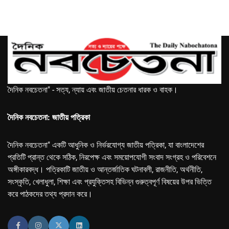
দৈনিক নবচেতনা" - সত্য, ন্যায় এবং জাতীয় চেতনার ধারক ও বাহক।
দৈনিক নবচেতনা: জাতীয় পত্রিকা
দৈনিক নবচেতনা" একটি আধুনিক ও নির্ভরযোগ্য জাতীয় পত্রিকা, যা বাংলাদেশের
প্রতিটি প্রান্ত থেকে সঠিক, নিরপেক্ষ এবং সময়োপযোগী সংবাদ সংগ্রহ ও পরিবেশনে
অঙ্গীকারবদ্ধ। পত্রিকাটি জাতীয় ও আন্তর্জাতিক ঘটনাবলী, রাজনীতি, অর্থনীতি,
সংস্কৃতি, খেলাধুলা, শিক্ষা এবং প্রযুক্তিসহ বিভিন্ন গুরুত্বপূর্ণ বিষয়ের উপর ভিত্তি
করে পাঠকদের তথ্য প্রদান করে।