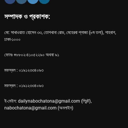
সম্পাদক ও প্রকাশক:
মো: সাখাওয়াত হোসেন ৩৩, তোপখানা রোড, মেহেরবা প্লাজা (৮ম তলা), শাহবাগ,
ঢাকা-১০০০
ফোনঃ +৮৮০২-৪১০৫২২৯০ অথবা ৯১
মফস্বল : ০১৯১২৩৩৪০৯৩
মফস্বল : ০১৯১২৩৩৪০৯৩
ই-মেইল: dailynabochatona@gmail.com (প্রিন্ট),
nabochatona@gmail.com (অনলাইন)