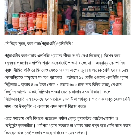
সৌমিত্র সুমন, কলাপাড়া(পটুয়াখালী)প্রতিনিধি :
পটুয়াখালীর কলাপাড়ায় এলপিজি গ্যাসের তীব্র সংকট দেখা দিয়েছে। বিশেষ করে
বসুন্ধরা গ্রুপের এলপিজি গ্যাস একেবারেই পাওয়া যাচ্ছে না। অন্যান্য কোম্পানির
গ্যাস সীমিত পরিসরে মিললেও সেগুলোর দাম আগের তুলনায় অনেক বেশি হওয়ায় চরম
ভোগান্তিতে পড়েছেন সাধারণ গ্রাহকরা। বর্তমানে ১২ কেজি ওজনের এলপিজি গ্যাস
সিলিন্ডার ১ হাজার ৪০০ টাকা থেকে ১ হাজার ৬০০ টাকা দরে বিক্রি হচ্ছে, যেখানে
কিছুদিন আগেও একই সিলিন্ডার পাওয়া যেত ১ হাজার ২০০ টাকায়। ফলে
সিলিন্ডারপ্রতি দাম বেড়েছে ২০০ থেকে ৪০০ টাকা পর্যন্ত। গত এক সপ্তাহেরও বেশি
সময় ধরে উপকূলীয় এ এলাকায় এমন সংকট বিরাজ করছে।
এতে সবচেয়ে বেশি বিপাকে পড়েছেন পর্যটন কেন্দ্র কুয়াকাটার হোটেল-মোটেল ও
রেস্টুরেন্ট ব্যবসায়ীরা। পর্যাপ্ত গ্যাস সরবরাহ না থাকায় তারা বাধ্য হয়ে বেশি দামে গ্যাস
কিনছেন এবং সেই প্রভাব পড়ছে খাবারের দামের ওপরও।