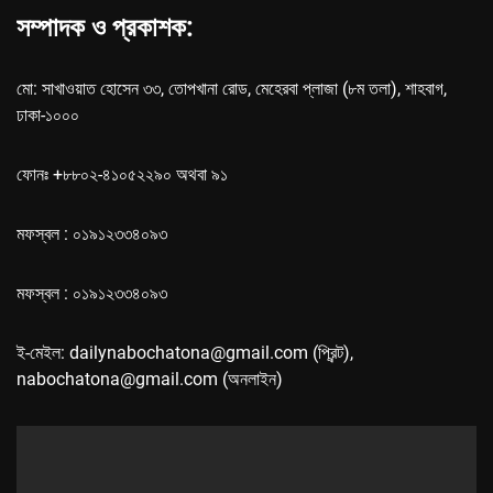
সম্পাদক ও প্রকাশক:
মো: সাখাওয়াত হোসেন ৩৩, তোপখানা রোড, মেহেরবা প্লাজা (৮ম তলা), শাহবাগ,
ঢাকা-১০০০
ফোনঃ +৮৮০২-৪১০৫২২৯০ অথবা ৯১
মফস্বল : ০১৯১২৩৩৪০৯৩
মফস্বল : ০১৯১২৩৩৪০৯৩
ই-মেইল: dailynabochatona@gmail.com (প্রিন্ট),
nabochatona@gmail.com (অনলাইন)