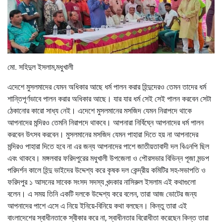
মো. সহিদুল ইসলাম,মধুখালী
এদেশে মুসলমাদের যেমন অধিকার আছে ধর্ম পালন করার হিন্দুদেরও তেমন তাদের ধর্ম
শান্তিপূর্ণভাবে পালন করার অধিকার আছে। যার যার ধর্ম সেই সেই পালন করবেন সেটা
ঠেকানোর কারো সাধ্য নেই। এদেশে মুসলমানের মসজিদ যেমন নিরাপদে থাকে
আপনাদের মন্দিরও তেমনি নিরাপদে থাকবে। আপনারা নির্বিঘ্নে আপনাদের ধর্ম পালন
করবেন উৎসব করবেন। মুসলমানের মসজিদ যেমন পাহারা দিতে হয় না আপনাদের
মন্দিরও পাহারা দিতে হবে না এর জন্য আপনাদের পাশে জাতীয়তাবাদী দল বিএনপি ছিল
এবং থাকবে। মঙ্গলবার ফরিদপুরের মধুখালী উপজেলা ও পৌরসভার বিভিন্ন পূজা মন্ডপ
পরিদর্শন কালে হিন্দু ভাইদের উদ্দেশ্য করে কৃষক দল কেন্দ্রীয় কমিটির সহ-সভাপতি ও
ফরিদপুর ১ আসনের সাবেক সংসদ সদস্য খন্দকার নাসিরুল ইসলাম এই কথাগুলো
বলেন। এ সময় তিনি একটি দলকে উদ্দেশ্য করে বলেন, তারা আজ ভোটের জন্য
আপনাদের পাশে এসে এ নিয়ে ইনিয়ে-বিনিয়ে কথা বলছেন। কিন্তু তারা এই
বাংলাদেশের স্বাধীনতাকে স্বীকার করে না, স্বাধীনতার বিরোধীতা করেছেন কিন্ত তারা