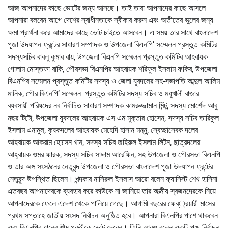
আজ আপনাদের কাছে ভোটের জন্য আসছে। তাই তারা আপনাদের কাছে আসলে
আপনারা বলবেন আগে দেশের স্বাধীনতাকে স্বীকার করুন এবং অতীতের ভুলের জন্য
ক্ষমা প্রার্থনা করে আমাদের কাছে ভোট চাইতে আসবেন। এ সময় তার সাথে বাংলাদেশ
পূজা উদযাপন ফ্রন্টের সাধারণ সম্পাদক ও উপজেলা বিএনপি’ সম্মেলন প্রস্তুত কমিটির
সদস্যসচিব বাবলু কুমার রায়, উপজেলা বিএনপি সম্মেলন প্রস্তুত কমিটির আহবায়ক
গোলাম মোস্তফা বাকি, পৌরসভা বিএনপির আহবায়ক শরিফুল ইসলাম ফকির, উপজেলা
বিএনপির সম্মেলন প্রস্তুত কমিটির সদস্য ও জেলা যুবদলের সহ-সভাপতি আব্দুল আলিম
মানিক, পৌর বিএনপি’ সম্মেলন প্রস্তুত কমিটির সদস্য সচিব ও মধুখালী বাজার
ব্যবসায়ী পরিষদের নব নির্বাচিত সাধারণ সম্পাদক কামরুজ্জামান মিন্টু, সদস্য মোর্শেদ আবু
নছর টিটো, উপজেলা যুবদলের আহবায়ক এস এম মুক্তার হোসেন, সদস্য সচিব তারিকুল
ইসলাম এনামুল, কৃষকদলের আহবায়ক মেহেদি হাসান মন্নু, স্বেচ্ছাসেবক দলের
আহবায়ক আকরাম হোসেন খান, সদস্য সচিব জহিরুল ইসলাম লিটন, ছাত্রদলের
আহ্বায়ক ওমর ফারক, সদস্য সচিব সাদ্দাম আরেফিন, সহ উপজেলা ও পৌরসভা বিএনপি
ও তার অঙ্গ সংসঠনের নেতৃবৃন্দ উপজেলা ও পৌরসভা বাংলাদেশ পূজা উদযাপন ফ্রন্টের
নেতৃবৃন্দ উপস্থিত ছিলেন। খন্দকার নাসিরুল ইসলাস আরো বলেন ফ্যাসিস্ট শেখ হাসিনা
এতবছর আপনাদেরকে ব্যবহার করে কাউকে না জানিয়ে তার আত্মীয় স্বজনদেরকে নিয়ে
আপনাদেরকে ফেলে এদেশ থেকে পালিয়ে গেছে। আগামী বছরের ফেব্্রয়ারী মাসের
প্রথম সপ্তাহে জাতীয় সংসদ নির্বাচন অনুষ্ঠিত হবে। আপনারা বিএনপির পাশে থাকবেন
এবং বিএনপির ধানের শীষ প্রতীকে ভোট দেবেন। তিনি আরও বলেন একটি পক্ষ নির্বাচন