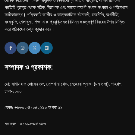
দৈনিক নবচেতনা" একটি আধুনিক ও নির্ভরযোগ্য জাতীয় পত্রিকা, যা বাংলাদেশের
প্রতিটি প্রান্ত থেকে সঠিক, নিরপেক্ষ এবং সময়োপযোগী সংবাদ সংগ্রহ ও পরিবেশনে
অঙ্গীকারবদ্ধ। পত্রিকাটি জাতীয় ও আন্তর্জাতিক ঘটনাবলী, রাজনীতি, অর্থনীতি,
সংস্কৃতি, খেলাধুলা, শিক্ষা এবং প্রযুক্তিসহ বিভিন্ন গুরুত্বপূর্ণ বিষয়ের উপর ভিত্তি
করে পাঠকদের তথ্য প্রদান করে।
সম্পাদক ও প্রকাশক:
মো: সাখাওয়াত হোসেন ৩৩, তোপখানা রোড, মেহেরবা প্লাজা (৮ম তলা), শাহবাগ,
ঢাকা-১০০০
ফোনঃ +৮৮০২-৪১০৫২২৯০ অথবা ৯১
মফস্বল : ০১৯১২৩৩৪০৯৩