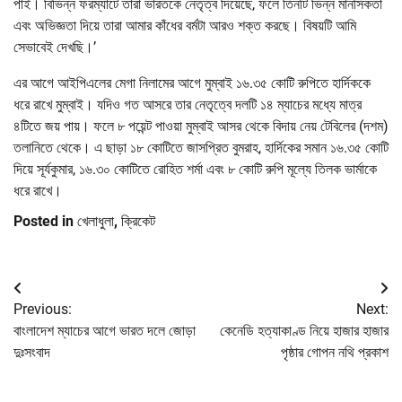
পাই। বিভিন্ন ফরম্যাটে তারা ভারতকে নেতৃত্ব দিয়েছে, ফলে তিনটি ভিন্ন মানসিকতা
এবং অভিজ্ঞতা দিয়ে তারা আমার কাঁধের বর্মটা আরও শক্ত করছে। বিষয়টি আমি
সেভাবেই দেখছি।’
এর আগে আইপিএলের মেগা নিলামের আগে মুম্বাই ১৬.৩৫ কোটি রুপিতে হার্দিককে
ধরে রাখে মুম্বাই। যদিও গত আসরে তার নেতৃত্বে দলটি ১৪ ম্যাচের মধ্যে মাত্র
৪টিতে জয় পায়। ফলে ৮ পয়েন্ট পাওয়া মুম্বাই আসর থেকে বিদায় নেয় টেবিলের (দশম)
তলানিতে থেকে। এ ছাড়া ১৮ কোটিতে জাসপ্রিত বুমরাহ, হার্দিকের সমান ১৬.৩৫ কোটি
দিয়ে সূর্যকুমার, ১৬.৩০ কোটিতে রোহিত শর্মা এবং ৮ কোটি রুপি মূল্যে তিলক ভার্মাকে
ধরে রাখে।
Posted in
খেলাধুলা
,
ক্রিকেট
Post
Previous:
Next:
navigation
বাংলাদেশ ম্যাচের আগে ভারত দলে জোড়া
কেনেডি হত্যাকাণ্ড নিয়ে হাজার হাজার
দুঃসংবাদ
পৃষ্ঠার গোপন নথি প্রকাশ