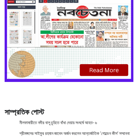
সাম্প্রতিক পোস্ট
নীলফামারীতে নদীর বালু চুরিতে বাঁধা দেয়ায় সংঘর্ষে আহত- ৬
শ্রীমঙ্গলের সাইফুর রহমান জাবেদ অর্জন করলেন আন্তর্জাতিক ‘গোল্ডেন কীস’ সম্মাননা