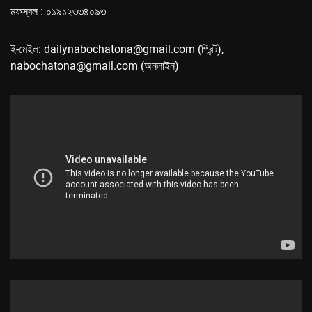
মফস্বল : ০১৯১২৩৩৪০৯৩
ই-মেইল: dailynabochatona@gmail.com (প্রিন্ট),
nabochatona@gmail.com (অনলাইন)