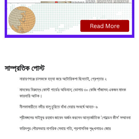
সাম্প্রতিক পোস্ট
নারায়ণগঞ্জে চালককে হত্যা করে অটোরিকশা ছিনতাই, গ্রেপ্তার ২
মাদকের বিরুদ্ধে কোস্ট গার্ডের অভিযান; ভোলায় ৩০ কেজি গাঁজাসহ একজন মাদক
কারবারি আটক।
নীলফামারীতে নদীর বালু চুরিতে বাঁধা দেয়ায় সংঘর্ষে আহত- ৬
শ্রীমঙ্গলের সাইফুর রহমান জাবেদ অর্জন করলেন আন্তর্জাতিক ‘গোল্ডেন কীস’ সম্মাননা
ফরিদপুর পৌরসভায় নাগরিক সেবায় গতি, প্রশাসনিক শৃঙ্খলায়ও জোর