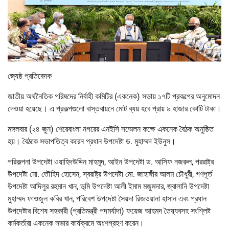
জ্যেষ্ঠ প্রতিবেদক
জাতীয় অর্থনৈতিক পরিষদের নির্বাহী কমিটির (একনেক) সভায় ১৭টি প্রকল্পের অনুমোদন
দেওয়া হয়েছে। এ প্রকল্পগুলো বাস্তবায়নে মোট ব্যয় হবে প্রায় ৯ হাজার কোটি টাকা।
মঙ্গলবার (২৪ জুন) শেরেবাংলা নগরের এনইসি সম্মেলন কক্ষে একনেক বৈঠক অনুষ্ঠিত
হয়। বৈঠকে সভাপতিত্ব করেন প্রধান উপদেষ্টা ড. মুহাম্মদ ইউনুস।
পরিকল্পনা উপদেষ্টা ওয়াহিদউদ্দিন মাহমুদ, আইন উপদেষ্টা ড. আসিফ নজরুল, পররাষ্ট্র
উপদেষ্টা মো. তৌহিদ হোসেন, স্বরাষ্ট্র উপদেষ্টা মো. জাহাঙ্গীর আলম চৌধুরী, গণপূর্ত
উপদেষ্টা আদিলুর রহমান খান, ভূমি উপদেষ্টা আলী ইমাম মজুমদার, জ্বালানি উপদেষ্টা
মুহাম্মদ ফাওজুল কবির খান, পরিবেশ উপদেষ্টা সৈয়দা রিজওয়ানা হাসান এবং প্রধান
উপদেষ্টার বিশেষ সহকারী (প্রতিমন্ত্রী পদমর্যাদা) ফয়েজ আহমদ তৈয়্যবসহ সংশ্লিষ্ট
কর্মকর্তারা একনেক সভার কার্যক্রমে অংশগ্রহণ করেন।