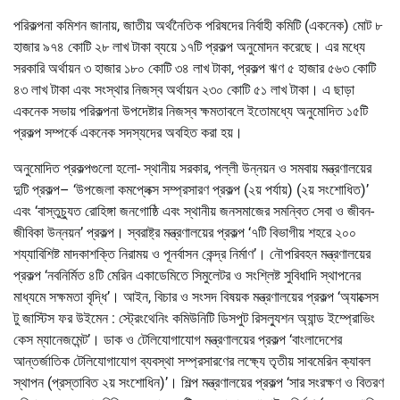
পরিকল্পনা কমিশন জানায়, জাতীয় অর্থনৈতিক পরিষদের নির্বাহী কমিটি (একনেক) মোট ৮
হাজার ৯৭৪ কোটি ২৮ লাখ টাকা ব্যয়ে ১৭টি প্রকল্প অনুমোদন করেছে। এর মধ্যে
সরকারি অর্থায়ন ৩ হাজার ১৮০ কোটি ৩৪ লাখ টাকা, প্রকল্প ঋণ ৫ হাজার ৫৬৩ কোটি
৪৩ লাখ টাকা এবং সংস্থার নিজস্ব অর্থায়ন ২৩০ কোটি ৫১ লাখ টাকা। এ ছাড়া
একনেক সভায় পরিকল্পনা উপদেষ্টার নিজস্ব ক্ষমতাবলে ইতোমধ্যে অনুমোদিত ১৫টি
প্রকল্প সম্পর্কে একনেক সদস্যদের অবহিত করা হয়।
অনুমোদিত প্রকল্পগুলো হলো- স্থানীয় সরকার, পল্লী উন্নয়ন ও সমবায় মন্ত্রণালয়ের
দুটি প্রকল্প– ‘উপজেলা কমপ্লেক্স সম্প্রসারণ প্রকল্প (২য় পর্যায়) (২য় সংশোধিত)’
এবং ‘বাস্তুচ্যুত রোহিঙ্গা জনগোষ্ঠি এবং স্থানীয় জনসমাজের সমন্বিত সেবা ও জীবন-
জীবিকা উন্নয়ন’ প্রকল্প। স্বরাষ্ট্র মন্ত্রণালয়ের প্রকল্প ‘৭টি বিভাগীয় শহরে ২০০
শয্যাবিশিষ্ট মাদকাশক্তি নিরাময় ও পূনর্বাসন কেন্দ্র নির্মাণ’। নৌপরিবহন মন্ত্রণালয়ের
প্রকল্প ‘নবনির্মিত ৪টি মেরিন একাডেমিতে সিমুলেটর ও সংশ্লিষ্ট সুবিধাদি স্থাপনের
মাধ্যমে সক্ষমতা বৃদ্ধি’। আইন, বিচার ও সংসদ বিষয়ক মন্ত্রণালয়ের প্রকল্প ‘অ্যাক্সেস
টু জাস্টিস ফর উইমেন : স্ট্রেংথেনিং কমিউনিটি ডিসপুট রিসল্যুশন অ্যান্ড ইম্প্রোভিং
কেস ম্যানেজমেন্ট’। ডাক ও টেলিযোগাযোগ মন্ত্রণালয়ের প্রকল্প ‘বাংলাদেশের
আন্তর্জাতিক টেলিযোগাযোগ ব্যবস্থা সম্প্রসারণের লক্ষ্যে তৃতীয় সাবমেরিন ক্যাবল
স্থাপন (প্রস্তাবিত ২য় সংশোধিন)’। শিল্প মন্ত্রণালয়ের প্রকল্প ‘সার সংরক্ষণ ও বিতরণ