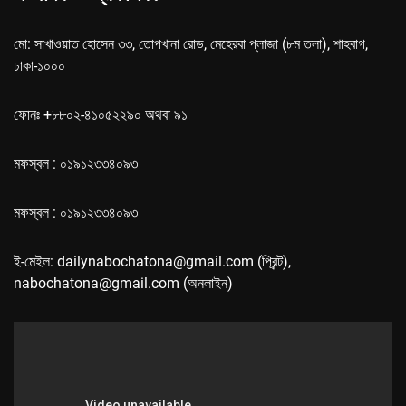
মো: সাখাওয়াত হোসেন ৩৩, তোপখানা রোড, মেহেরবা প্লাজা (৮ম তলা), শাহবাগ,
ঢাকা-১০০০
ফোনঃ +৮৮০২-৪১০৫২২৯০ অথবা ৯১
মফস্বল : ০১৯১২৩৩৪০৯৩
মফস্বল : ০১৯১২৩৩৪০৯৩
ই-মেইল: dailynabochatona@gmail.com (প্রিন্ট),
nabochatona@gmail.com (অনলাইন)