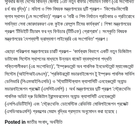
সুবিধার জন্য দেশের বিভিন্ন জেলায় ১৩টি নতুন বাফার গোডাউন নির্মাণ (৩য় সংশোধিত
৪র্থ বার বৃদ্ধি)’। মহিলা ও শিশু বিষয়ক মন্ত্রণালয়ের দুটি প্রকল্প– ‘কিশোর-কিশোরী
ক্লাব স্থাপন (১ম সংশোধিত)’ প্রকল্প ও ‘নারী ও শিশু নির্যাতন প্রতিকার ও প্রতিরোধে
সমন্বিত সেবা জোরদারকরণ এবং কুইক রেসপন্স টিমের কার্যক্রম’। শিক্ষা মন্ত্রণালয়ের
প্রকল্প ‘টিভিইটি টিচারস ফর দ্য ফিউচার (টিটিএফ) প্রোগ্রাম’। সংস্কৃতি বিষয়ক
মন্ত্রণালয়ের ‘দেশব্যাপী ভ্রাম্যমাণ লাইব্রেরি ৩য় সংশোধিত’ প্রকল্প।
এছাড়া পরিকল্পনা মন্ত্রণালয়ের চারটি প্রকল্প– ‘কার্যক্রম বিভাগে একটি নতুন ডিজিটাল
ডাটাবেজ সিস্টেম স্থাপনের মাধ্যমে উন্নয়ন বাজেট ব্যবস্থাপনা পদ্ধতি
শক্তিশালীকরণ (৩য় সংশোধিত)’, ‘ইম্প্রুভমেন্ট অব পাবলিক ইনভেস্টমেন্ট ম্যানেজমেন্ট
সিস্টেম (আইপিআইএমএস)’, ‘প্রকিউরমেন্ট মডারনাইজেশন টু ইম্প্রুভ পাবলিক সার্ভিস
ডেলিভারি (পিএমআইপিএসডি) ও ‘স্ট্যাটিস্টিক্যাল ক্যাপাসিটি এনহেঞ্চমেন্ট অ্যান্ড
মডারনাইজেশন প্রজেক্ট (এসসিইএমপি)। অর্থ মন্ত্রণালয়ের দুটি প্রকল্প ‘স্ট্রেংথেনিং
পাবলিক অডিট দ্রু ডিজিটাল ট্রান্সফরমেশন অ্যান্ড ক্যাপাসিটি এনহেঞ্চমেন্ট
(এসপিএডিটিইসি) এবং ‘স্ট্রেংথেনিং ডোমেস্টিক রেভিনিউ মোবিলাইজেশন প্রজেক্ট
(এসডিআরএমপি) প্রকল্পের মেয়াদ বৃদ্ধির প্রস্তাব অনুমোদন করা হয়েছে।
Posted in
জাতীয় সংবাদ
,
অর্থনীতি