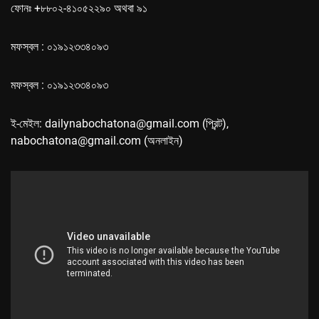
ফোনঃ +৮৮০২-৪১০৫২২৯০ অথবা ৯১
মফস্বল : ০১৯১২৩৩৪০৯৩
মফস্বল : ০১৯১২৩৩৪০৯৩
ই-মেইল: dailynabochatona@gmail.com (প্রিন্ট),
nabochatona@gmail.com (অনলাইন)