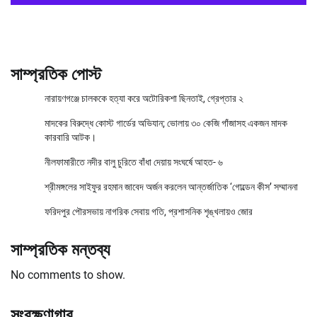
সাম্প্রতিক পোস্ট
নারায়ণগঞ্জে চালককে হত্যা করে অটোরিকশা ছিনতাই, গ্রেপ্তার ২
মাদকের বিরুদ্ধে কোস্ট গার্ডের অভিযান; ভোলায় ৩০ কেজি গাঁজাসহ একজন মাদক
কারবারি আটক।
নীলফামারীতে নদীর বালু চুরিতে বাঁধা দেয়ায় সংঘর্ষে আহত- ৬
শ্রীমঙ্গলের সাইফুর রহমান জাবেদ অর্জন করলেন আন্তর্জাতিক ‘গোল্ডেন কীস’ সম্মাননা
ফরিদপুর পৌরসভায় নাগরিক সেবায় গতি, প্রশাসনিক শৃঙ্খলায়ও জোর
সাম্প্রতিক মন্তব্য
No comments to show.
সংরক্ষণাগার