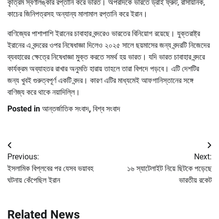
কৃত্রিম স্বর্ণালঙ্কার রপ্তানি করে ভারত। অপরদিকে ভারতে ড্রাই ফ্রুট, রাসায়নিক,
কাচের জিনিপত্রসহ অন্যান্য মালামাল রপ্তানি করে ইরান।
বাণিজ্যের পাশাপাশি ইরানের চাবাহার বন্দরেও ভারতের বিনিয়োগ রয়েছে। যুক্তরাষ্ট্র
ইরানের এ বন্দরের ওপর নিষেধাজ্ঞা দিলেও ২০২৫ সালে ছয়মাসের জন্য বন্দরটি নিজেদের
ব্যবহারের ক্ষেত্রে নিষেধাজ্ঞা মুক্ত করতে সমর্থ হয় ভারত। যদি ভারত চাবাহার বন্দরে
কার্যক্রম অব্যাহতর রাখার অনুমতি হারায় তাহলে তারা বিপদে পড়বে। এটি দেশটির
জন্য খুবই গুরুত্বপূর্ণ একটি বন্দর। কারণ এটির মাধ্যমেই আফগানিস্তানের সঙ্গে
বাণিজ্য করে থাকে নয়াদিল্লি।
Posted in
আন্তর্জাতিক সংবাদ
,
বিশ্ব সংবাদ
Post
Previous:
Next:
navigation
ইসলামিক বিপ্লবের পর যেসব ভয়াবহ
১৬ স্যাটেলাইট নিয়ে ছিটকে পড়েছে
ঘটনায় কেঁপেছিল ইরান
ভারতীয় রকেট
Related News