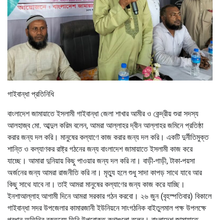
গাইবান্ধা প্রতিনিধি
বাংলাদেশ জামায়াতে ইসলামী গাইবান্ধা জেলা শাখার আমীর ও কেন্দ্রীয় শুরা সদস্য
আলহাজ্ব মো. আব্দুল করিম বলেন, আমরা আল্লাহর দ্বীন আল্লাহর জমিনে প্রতিষ্ঠা
করার জন্য দল করি। মানুষের কল্যাণে কাজ করার জন্য দল করি। একটি দুর্নীতিমুক্ত
শান্তি ও কল্যাণকর রাষ্ট্র গঠনের জন্য বাংলাদেশ জামায়াতে ইসলামী কাজ করে
যাচ্ছে। আমারা দুনিয়ায় কিছু পাওয়ার জন্য দল করি না। বাড়ী-গাড়ী, টাকা-পয়সা
অর্জনের জন্য আমরা রাজনীতি করি না। মৃত্যু হলে শুধু সাদা কাপড় সাথে যাবে আর
কিছু সাথে যাবে না। তাই আমরা মানুষের কল্যাণের জন্য কাজ করে যাচ্ছি।
ইনশাআল্লাহ আগামী দিনে আমরা সরকার গঠন করবো। ২৬ জুন (বৃহস্পতিবার) বিকালে
গাইবান্ধা সদর উপজেলার কামারজানী ইউনিয়নে সাংগঠনিক বাইতুলমাল পক্ষ উপলক্ষে
প্রধান অতিথির বক্তব্যে তিনি উপরোক্ত কথাগুলো বলেন। বাংলাদেশ জামায়াতে