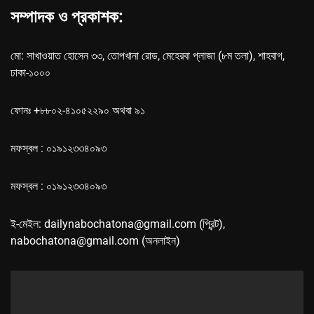
সম্পাদক ও প্রকাশক:
মো: সাখাওয়াত হোসেন ৩৩, তোপখানা রোড, মেহেরবা প্লাজা (৮ম তলা), শাহবাগ,
ঢাকা-১০০০
ফোনঃ +৮৮০২-৪১০৫২২৯০ অথবা ৯১
মফস্বল : ০১৯১২৩৩৪০৯৩
মফস্বল : ০১৯১২৩৩৪০৯৩
ই-মেইল: dailynabochatona@gmail.com (প্রিন্ট),
nabochatona@gmail.com (অনলাইন)