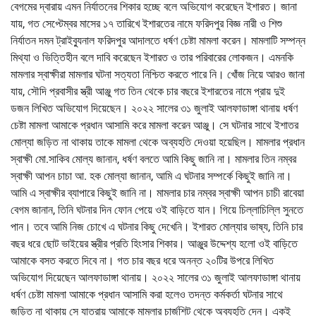
বেগমের দ্বারায় এমন নির্যাতনের শিকার হচ্ছে বলে অভিযোগ করেছেন ইশারত। জানা
যায়, গত সেপ্টেম্বর মাসের ১৭ তারিখে ইশারতের নামে ফরিদপুর বিজ্ঞ নারী ও শিশু
নির্যাতন দমন ট্রাইব্যুনাল ফরিদপুর আদালতে ধর্ষণ চেষ্টা মামলা করেন। মামলাটি সম্পন্ন
মিথ্যা ও ভিত্তিহীন বলে দাবি করেছেন ইশারত ও তার পরিবারের লোকজন। এমনকি
মামলার স্বাক্ষীরা মামলার ঘটনা সত্যতা নিশ্চিত করতে পারে নি। খোঁজ নিয়ে আরও জানা
যায়, সৌদি প্রবাসীর স্ত্রী আঞ্জু গত তিন থেকে চার বছরে ইশারতের নামে প্রায় দুই
ডজন লিখিত অভিযোগ দিয়েছেন। ২০২২ সালের ৩১ জুলাই আলফাডাঙ্গা থানায় ধর্ষণ
চেষ্টা মামলা আমাকে প্রধান আসামি করে মামলা করেন আঞ্জু। সে ঘটনার সাথে ইশাতর
মোল্যা জড়িত না থাকায় তাকে মামলা থেকে অব্যহতি দেওয়া হয়েছিল। মামলার প্রধান
স্বাক্ষী মো.সাকিব মোল্য জানান, ধর্ষণ বলতে আমি কিছু জানি না। মামলার তিন নম্বর
স্বাক্ষী আপন চাচা আ. হক মোল্যা জানান, আমি এ ঘটনার সম্পর্কে কিছুই জানি না।
আমি এ স্বাক্ষীর ব্যাপারে কিছুই জানি না। মামলার চার নম্বর স্বাক্ষী আপন চাচী রাবেয়া
বেগম জানান, তিনি ঘটনার দিন ফোন পেয়ে ওই বাড়িতে যান। গিয়ে চিল্লাচিল্লি সুনতে
পান। তবে আমি নিজ চোখে এ ঘটনার কিছু দেখেনি। ইশারত মোল্যার ভাষ্য, তিনি চার
বছর ধরে ছোট ভাইয়ের স্ত্রীর প্রতি হিংসার শিকার। আঞ্জুর উদ্দেশ্য হলো ওই বাড়িতে
আমাকে বসত করতে দিবে না। গত চার বছর ধরে অনন্ত ২০টির উপরে লিখিত
অভিযোগ দিয়েছেন আলফাডাঙ্গা থানায়। ২০২২ সালের ৩১ জুলাই আলফাডাঙ্গা থানায়
ধর্ষণ চেষ্টা মামলা আমাকে প্রধান আসামি করা হলেও তদন্ত কর্মকর্তা ঘটনার সাথে
জড়িত না থাকায় সে যাত্রায় আমাকে মামলার চার্জশিট থেকে অব্যহতি দেন। একই