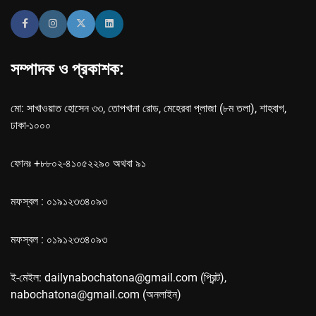
সম্পাদক ও প্রকাশক:
মো: সাখাওয়াত হোসেন ৩৩, তোপখানা রোড, মেহেরবা প্লাজা (৮ম তলা), শাহবাগ,
ঢাকা-১০০০
ফোনঃ +৮৮০২-৪১০৫২২৯০ অথবা ৯১
মফস্বল : ০১৯১২৩৩৪০৯৩
মফস্বল : ০১৯১২৩৩৪০৯৩
ই-মেইল: dailynabochatona@gmail.com (প্রিন্ট),
nabochatona@gmail.com (অনলাইন)