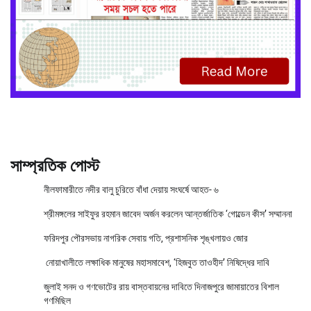
সাম্প্রতিক পোস্ট
নীলফামারীতে নদীর বালু চুরিতে বাঁধা দেয়ায় সংঘর্ষে আহত- ৬
শ্রীমঙ্গলের সাইফুর রহমান জাবেদ অর্জন করলেন আন্তর্জাতিক ‘গোল্ডেন কীস’ সম্মাননা
ফরিদপুর পৌরসভায় নাগরিক সেবায় গতি, প্রশাসনিক শৃঙ্খলায়ও জোর
নোয়াখালীতে লক্ষাধিক মানুষের মহাসমাবেশ, ‘হিজবুত তাওহীদ’ নিষিদ্ধের দাবি
জুলাই সনদ ও গণভোটের রায় বাস্তবায়নের দাবিতে দিনাজপুরে জামায়াতের বিশাল
গণমিছিল