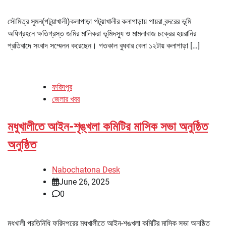
সৌমিত্র সুমন(পটুয়াখালী)কলাপাড়া পটুয়াখালীর কলাপাড়ায় পায়রা বন্দরের ভূমি
অধিগ্রহনে ক্ষতিগ্রস্ত জমির মালিকরা ভূমিদস্যু ও মামলাবাজ চক্রের হয়রানির
প্রতিবাদে সংবাদ সম্মেলন করেছেন। গতকাল বুধবার বেলা ১২টায় কলাপাড়া […]
ফরিদপুর
জেলার খবর
মধুখালীতে আইন-শৃঙ্খলা কমিটির মাসিক সভা অনুষ্ঠিত
অনুষ্ঠিত
Nabochatona Desk
June 26, 2025
0
মধুখালী প্রতিনিধি ফরিদপুরের মধুখালীতে আইন-শৃঙ্খলা কমিটির মাসিক সভা অনুষ্ঠিত