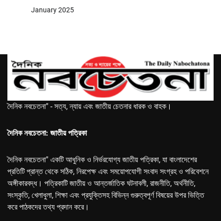
January 2025
দৈনিক নবচেতনা" - সত্য, ন্যায় এবং জাতীয় চেতনার ধারক ও বাহক।
দৈনিক নবচেতনা: জাতীয় পত্রিকা
দৈনিক নবচেতনা" একটি আধুনিক ও নির্ভরযোগ্য জাতীয় পত্রিকা, যা বাংলাদেশের
প্রতিটি প্রান্ত থেকে সঠিক, নিরপেক্ষ এবং সময়োপযোগী সংবাদ সংগ্রহ ও পরিবেশনে
অঙ্গীকারবদ্ধ। পত্রিকাটি জাতীয় ও আন্তর্জাতিক ঘটনাবলী, রাজনীতি, অর্থনীতি,
সংস্কৃতি, খেলাধুলা, শিক্ষা এবং প্রযুক্তিসহ বিভিন্ন গুরুত্বপূর্ণ বিষয়ের উপর ভিত্তি
করে পাঠকদের তথ্য প্রদান করে।