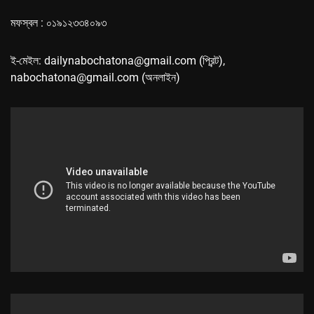
মফস্বল : ০১৯১২৩৩৪০৯৩
ই-মেইল: dailynabochatona@gmail.com (প্রিন্ট),
nabochatona@gmail.com (অনলাইন)