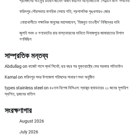
শ্রীমঙ্গলের সাইফুর রহমান জাবেদ অর্জন করলেন আন্তর্জাতিক ‘গোল্ডেন কীস’ সম্মাননা
ফরিদপুর পৌরসভায় নাগরিক সেবায় গতি, প্রশাসনিক শৃঙ্খলায়ও জোর
নোয়াখালীতে লক্ষাধিক মানুষের মহাসমাবেশ, ‘হিজবুত তাওহীদ’ নিষিদ্ধের দাবি
জুলাই সনদ ও গণভোটের রায় বাস্তবায়নের দাবিতে দিনাজপুরে জামায়াতের বিশাল
গণমিছিল
সাম্প্রতিক মন্তব্য
Abdullag
on
বাজেট পাসে ব্যর্থ সিনেট, ছয় বছর পর যুক্তরাষ্ট্রে ফের সরকার শাটডাউন
Kamal
on
ফরিদপুর সদর উপজেলা পরিষদের সাধারণ সভা অনুষ্ঠিত
types stainless steel
on
৪৮তম বিশেষ বিসিএস: স্বাস্থ্য ক্যাডারের ২১ জনের সুপারিশ
স্থগিত, দুজনের বাতিল
সংরক্ষণাগার
August 2026
July 2026