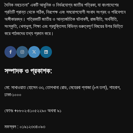
দৈনিক নবচেতনা" একটি আধুনিক ও নির্ভরযোগ্য জাতীয় পত্রিকা, যা বাংলাদেশের
প্রতিটি প্রান্ত থেকে সঠিক, নিরপেক্ষ এবং সময়োপযোগী সংবাদ সংগ্রহ ও পরিবেশনে
অঙ্গীকারবদ্ধ। পত্রিকাটি জাতীয় ও আন্তর্জাতিক ঘটনাবলী, রাজনীতি, অর্থনীতি,
সংস্কৃতি, খেলাধুলা, শিক্ষা এবং প্রযুক্তিসহ বিভিন্ন গুরুত্বপূর্ণ বিষয়ের উপর ভিত্তি
করে পাঠকদের তথ্য প্রদান করে।
সম্পাদক ও প্রকাশক:
মো: সাখাওয়াত হোসেন ৩৩, তোপখানা রোড, মেহেরবা প্লাজা (৮ম তলা), শাহবাগ,
ঢাকা-১০০০
ফোনঃ +৮৮০২-৪১০৫২২৯০ অথবা ৯১
মফস্বল : ০১৯১২৩৩৪০৯৩