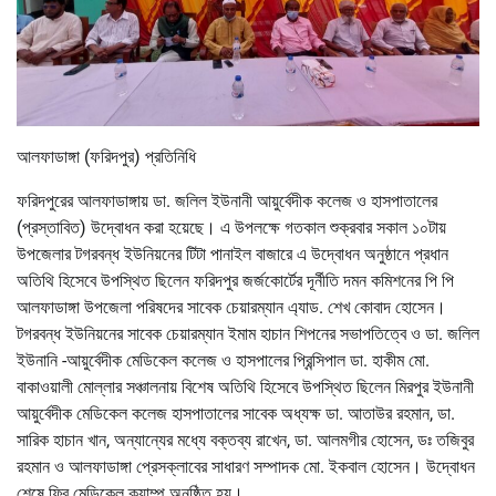
আলফাডাঙ্গা (ফরিদপুর) প্রতিনিধি
ফরিদপুরের আলফাডাঙ্গায় ডা. জলিল ইউনানী আয়ুর্বেদীক কলেজ ও হাসপাতালের
(প্রস্তাবিত) উদ্বোধন করা হয়েছে। এ উপলক্ষে গতকাল শুক্রবার সকাল ১০টায়
উপজেলার টগরবন্ধ ইউনিয়নের টিটা পানাইল বাজারে এ উদ্বোধন অনুষ্ঠানে প্রধান
অতিথি হিসেবে উপস্থিত ছিলেন ফরিদপুর জর্জকোর্টের দূর্নীতি দমন কমিশনের পি পি
আলফাডাঙ্গা উপজেলা পরিষদের সাবেক চেয়ারম্যান এ্যাড. শেখ কোবাদ হোসেন।
টগরবন্ধ ইউনিয়নের সাবেক চেয়ারম্যান ইমাম হাচান শিপনের সভাপতিত্বে ও ডা. জলিল
ইউনানি -আয়ুর্বেদীক মেডিকেল কলেজ ও হাসপালের প্রিন্সিপাল ডা. হাকীম মো.
বাকাওয়ালী মোল্লার সঞ্চালনায় বিশেষ অতিথি হিসেবে উপস্থিত ছিলেন মিরপুর ইউনানী
আয়ুর্বেদীক মেডিকেল কলেজ হাসপাতালের সাবেক অধ্যক্ষ ডা. আতাউর রহমান, ডা.
সারিক হাচান খান, অন্যান্যের মধ্যে বক্তব্য রাখেন, ডা. আলমগীর হোসেন, ডঃ তজিবুর
রহমান ও আলফাডাঙ্গা প্রেসক্লাবের সাধারণ সম্পাদক মো. ইকবাল হোসেন। উদ্বোধন
শেষে ফ্রি মেডিকেল ক্যাম্প অনুষ্ঠিত হয়।