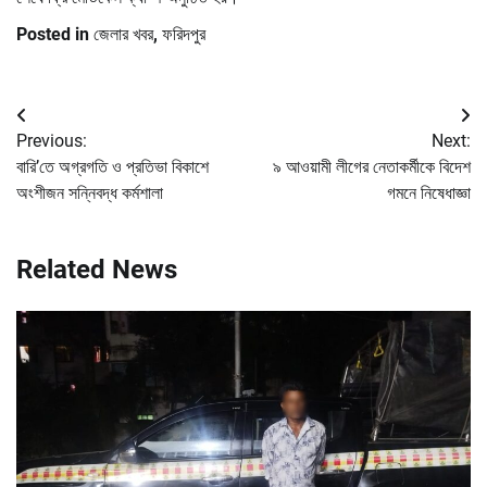
Posted in
জেলার খবর
,
ফরিদপুর
Post
Previous:
Next:
navigation
বারি’তে অগ্রগতি ও প্রতিভা বিকাশে
৯ আওয়ামী লীগের নেতাকর্মীকে বিদেশ
অংশীজন সন্নিবদ্ধ কর্মশালা
গমনে নিষেধাজ্ঞা
Related News