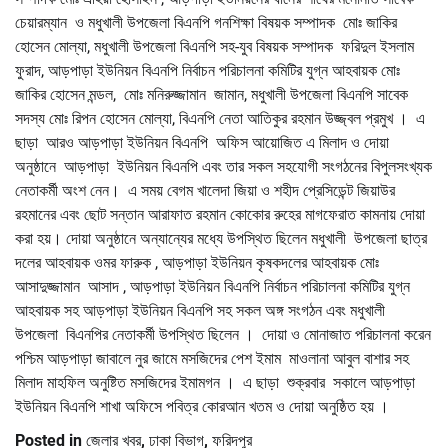
চেয়ারম্যান ও মধুখালী উপজেলা বিএনপি গনশিক্ষা বিষয়ক সম্পাদক মোঃ জাকির
হোসেন মোল্যা, মধুখালী উপজেলা বিএনপি সহ-যুব বিষয়ক সম্পাদক ফরিদুল ইসলাম
ফুরাদ, আড়পাড়া ইউনিয়ন বিএনপি নির্বাচন পরিচালনা কমিটির যুগ্ন আহবায়ক মোঃ
জাকির হোসেন মন্ডল, মোঃ মনিরুজ্জামান জামান, মধুখালী উপজেলা বিএনপি সাবেক
সদস্য মোঃ রিপন হোসেন মোল্যা, বিএনপি নেতা আতিকুর রহমান উজ্জ্বল প্রমুখ । এ
ছাড়া আরও আড়পাড়া ইউনিয়ন বিএনপি অফিস আয়োজিত এ মিলাদ ও দোয়া
অনুষ্ঠানে আড়পাড়া ইউনিয়ন বিএনপি এবং তার সকল সহযোগী সংগঠনের বিপুলসংখ্যক
নেতাকর্মী অংশ নেন। এ সময় বেগম খালেদা জিয়া ও শহীদ প্রেসিডেন্ট জিয়াউর
রহমানের এবং ছোট সন্তান আরাফাত রহমান কোকোর রুহের মাগফেরাত কামনায় দোয়া
করা হয়। দোয়া অনুষ্ঠানে অন্যান্যের মধ্যে উপস্থিত ছিলেন মধুখালী উপজেলা ছাত্র
দলের আহবায়ক ওমর ফারুক , আড়পাড়া ইউনিয়ন কৃষকদলের আহবায়ক মোঃ
আসাদুজ্জামান আসাদ , আড়পাড়া ইউনিয়ন বিএনপি নির্বাচন পরিচালনা কমিটির যুগ্ন
আহবায়ক সহ আড়পাড়া ইউনিয়ন বিএনপি সহ সকল অঙ্গ সংগঠন এবং মধুখালী
উপজেলা বিএনপির নেতাকর্মী উপস্থিত ছিলেন । দোয়া ও মোনাজাত পরিচালনা করেন
পশ্চিম আড়পাড়া জাবালে নুর জামে মসজিদের পেশ ইমাম মাওলানা আবুল বাশার সহ
মিলাদ মাহফিল অনুষ্টিত মসজিদের ইমামগন । এ ছাড়া শুক্রবার সকালে আড়পাড়া
ইউনিয়ন বিএনপি শাখা অফিসে পবিত্র কোরআন খতম ও দোয়া অনুষ্ঠিত হয় ।
Posted in
জেলার খবর
,
ঢাকা বিভাগ
,
ফরিদপুর