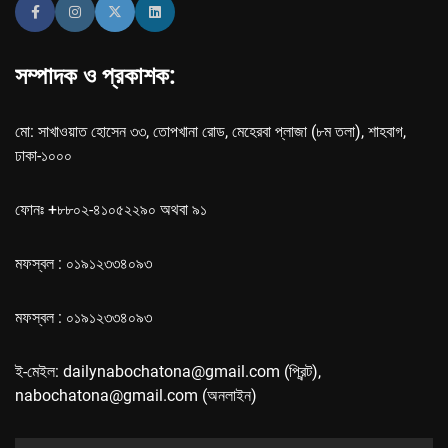
সম্পাদক ও প্রকাশক:
মো: সাখাওয়াত হোসেন ৩৩, তোপখানা রোড, মেহেরবা প্লাজা (৮ম তলা), শাহবাগ,
ঢাকা-১০০০
ফোনঃ +৮৮০২-৪১০৫২২৯০ অথবা ৯১
মফস্বল : ০১৯১২৩৩৪০৯৩
মফস্বল : ০১৯১২৩৩৪০৯৩
ই-মেইল: dailynabochatona@gmail.com (প্রিন্ট),
nabochatona@gmail.com (অনলাইন)