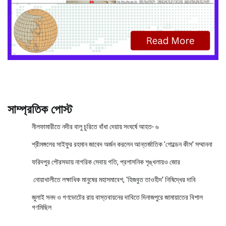
সাম্প্রতিক পোস্ট
নীলফামারীতে নদীর বালু চুরিতে বাঁধা দেয়ায় সংঘর্ষে আহত- ৬
শ্রীমঙ্গলের সাইফুর রহমান জাবেদ অর্জন করলেন আন্তর্জাতিক ‘গোল্ডেন কীস’ সম্মাননা
ফরিদপুর পৌরসভায় নাগরিক সেবায় গতি, প্রশাসনিক শৃঙ্খলায়ও জোর
নোয়াখালীতে লক্ষাধিক মানুষের মহাসমাবেশ, ‘হিজবুত তাওহীদ’ নিষিদ্ধের দাবি
জুলাই সনদ ও গণভোটের রায় বাস্তবায়নের দাবিতে দিনাজপুরে জামায়াতের বিশাল
গণমিছিল