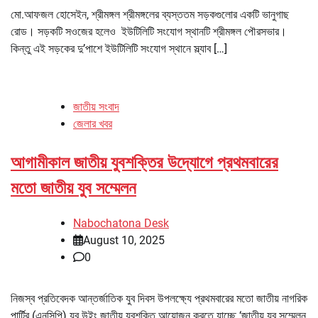
মো.আফজল হোসেইন, শ্রীমঙ্গল শ্রীমঙ্গলের ব্যস্ততম সড়কগুলোর একটি ভানুগাছ
রোড। সড়কটি সওজের হলেও ইউটিলিটি সংযোগ স্থানটি শ্রীমঙ্গল পৌরসভার।
কিন্তু এই সড়কের দু’পাশে ইউটিলিটি সংযোগ স্থানে স্ল্যাব […]
জাতীয় সংবাদ
জেলার খবর
আগামীকাল জাতীয় যুবশক্তির উদ্যোগে প্রথমবারের
মতো জাতীয় যুব সম্মেলন
Nabochatona Desk
August 10, 2025
0
নিজস্ব প্রতিবেদক আন্তর্জাতিক যুব দিবস উপলক্ষ্যে প্রথমবারের মতো জাতীয় নাগরিক
পার্টির (এনসিপি) যুব উইং জাতীয় যুবশক্তি আয়োজন করতে যাচ্ছে ‘জাতীয় যুব সম্মেলন