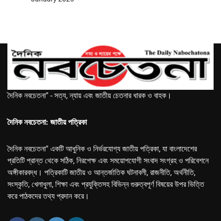
দৈনিক নবচেতনা" - সত্য, ন্যায় এবং জাতীয় চেতনার ধারক ও বাহক।
দৈনিক নবচেতনা: জাতীয় পত্রিকা
দৈনিক নবচেতনা" একটি আধুনিক ও নির্ভরযোগ্য জাতীয় পত্রিকা, যা বাংলাদেশের
প্রতিটি প্রান্ত থেকে সঠিক, নিরপেক্ষ এবং সময়োপযোগী সংবাদ সংগ্রহ ও পরিবেশনে
অঙ্গীকারবদ্ধ। পত্রিকাটি জাতীয় ও আন্তর্জাতিক ঘটনাবলী, রাজনীতি, অর্থনীতি,
সংস্কৃতি, খেলাধুলা, শিক্ষা এবং প্রযুক্তিসহ বিভিন্ন গুরুত্বপূর্ণ বিষয়ের উপর ভিত্তি
করে পাঠকদের তথ্য প্রদান করে।