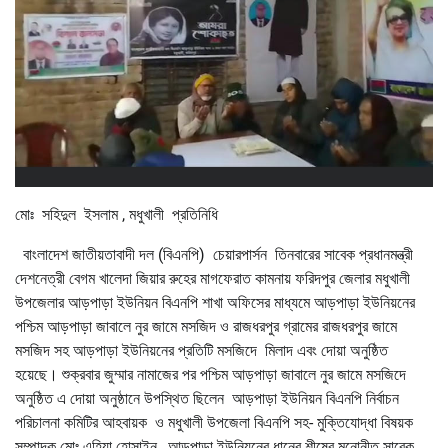
মোঃ সহিদুল ইসলাম , মধুখালী প্রতিনিধি
বাংলাদেশ জাতীয়তাবাদী দল (বিএনপি) চেয়ারপার্সন তিনবারের সাবেক প্রধানমন্ত্রী
দেশনেত্রী বেগম খালেদা জিয়ার রুহের মাগফেরাত কামনায় ফরিদপুর জেলার মধুখালী
উপজেলার আড়পাড়া ইউনিয়ন বিএনপি শাখা অফিসের মাধ্যমে আড়পাড়া ইউনিয়নের
পশ্চিম আড়পাড়া জাবালে নুর জামে মসজিদ ও রাজধরপুর গ্রামের রাজধরপুর জামে
মসজিদ সহ আড়পাড়া ইউনিয়নের প্রতিটি মসজিদে মিলাদ এবং দোয়া অনুষ্ঠিত
হয়েছে। শুক্রবার জুম্মার নামাজের পর পশ্চিম আড়পাড়া জাবালে নুর জামে মসজিদে
অনুষ্ঠিত এ দোয়া অনুষ্ঠানে উপস্থিত ছিলেন আড়পাড়া ইউনিয়ন বিএনপি নির্বাচন
পরিচালনা কমিটির আহবায়ক ও মধুখালী উপজেলা বিএনপি সহ- মুক্তিযোদ্ধা বিষয়ক
সম্পাদক মোঃ এহিয়া হোসাইন , আড়পাড়া ইউনিয়নের ধানের শীষের মনোনীত সাবেক