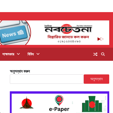
সাক্ষাৎকার
বিবিধ
অনুসন্ধান করুন
অনুসন্ধান