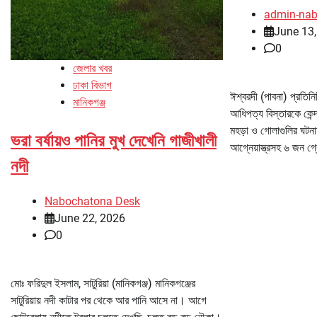
admin-na
June 13
0
জেলার খবর
ঢাকা বিভাগ
ঈশ্বরদী (পাবনা) প্রতিনি
মানিকগঞ্জ
আধিপত্য বিস্তারকে কেন্দ্
মহড়া ও গোলাগুলির ঘটনা
ভরা বর্ষায়ও পানির মুখ দেখেনি গাজীখালী
আগ্নেয়াস্ত্রসহ ৬ জন গ
নদী
Nabochatona Desk
June 22, 2026
0
মোঃ ফরিদুল ইসলাম, সাটুরিয়া (মানিকগঞ্জ) মানিকগঞ্জের
সাটুরিয়ায় নদী কাটার পর থেকে আর পানি আসে না। আগে