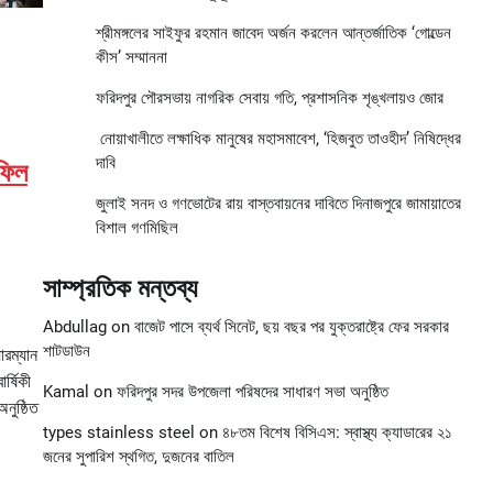
শ্রীমঙ্গলের সাইফুর রহমান জাবেদ অর্জন করলেন আন্তর্জাতিক ‘গোল্ডেন
কীস’ সম্মাননা
ফরিদপুর পৌরসভায় নাগরিক সেবায় গতি, প্রশাসনিক শৃঙ্খলায়ও জোর
নোয়াখালীতে লক্ষাধিক মানুষের মহাসমাবেশ, ‘হিজবুত তাওহীদ’ নিষিদ্ধের
দাবি
হফিল
জুলাই সনদ ও গণভোটের রায় বাস্তবায়নের দাবিতে দিনাজপুরে জামায়াতের
বিশাল গণমিছিল
সাম্প্রতিক মন্তব্য
Abdullag
on
বাজেট পাসে ব্যর্থ সিনেট, ছয় বছর পর যুক্তরাষ্ট্রে ফের সরকার
শাটডাউন
়ারম্যান
র্ষিকী
Kamal
on
ফরিদপুর সদর উপজেলা পরিষদের সাধারণ সভা অনুষ্ঠিত
নুষ্ঠিত
types stainless steel
on
৪৮তম বিশেষ বিসিএস: স্বাস্থ্য ক্যাডারের ২১
জনের সুপারিশ স্থগিত, দুজনের বাতিল