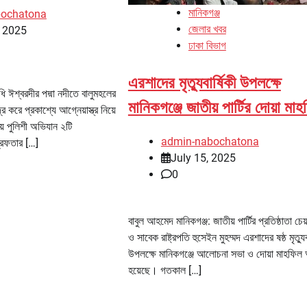
মানিকগঞ্জ
bochatona
জেলার খবর
, 2025
ঢাকা বিভাগ
এরশাদের মৃত্যুবার্ষিকী উপলক্ষে
ধি ঈশ্বরদীর পদ্মা নদীতে বালুমহলের
মানিকগঞ্জে জাতীয় পার্টির দোয়া মা
র করে প্রকাশ্যে আগ্নেয়াস্ত্র নিয়ে
য় পুলিশী অভিযান ২টি
admin-nabochatona
্রেফতার […]
July 15, 2025
0
বাবুল আহমেদ মানিকগঞ্জ: জাতীয় পার্টির প্রতিষ্ঠাতা চেয
ও সাবেক রাষ্ট্রপতি হুসেইন মুহম্মদ এরশাদের ষষ্ঠ মৃত্যুবা
উপলক্ষে মানিকগঞ্জে আলোচনা সভা ও দোয়া মাহফিল অ
হয়েছে। গতকাল […]