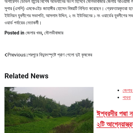
অপারেশন ডেভিল হান্টের বিশেষ অভিযানের অংশ হিসেবে মৌলভীবাজার জেলায় আওয়ামী লী
সুপার (এসপি) এমকেএইচ জাহাঙ্গীর হোসেন বিষয়টি নিশ্চিত করেছেন। গ্রেফতারকৃতরা হলেন, 
ইউনিয়ন যুবলীগের সভাপতি, আসলাম উদ্দিন, ২ নং ইউনিয়নের ১ নং ওয়ার্ডের যুবলীগের 
ওয়ার্ড পর্যায়ের নেতাকর্মী।
Posted in
জেলার খবর
,
মৌলভীবাজার
Previous:
শেরপুরে বিদ্যুৎস্পৃষ্টে প্রাণ গেলো দুই কৃষকের
Post
navigation
Related News
জেলার
পাবনা
ঈশ্বরদীর পদ্মা 
২টি আগ্নেয়াস্ত