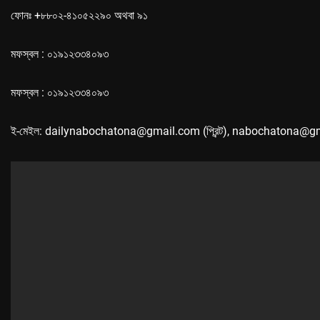
ফোনঃ +৮৮০২-৪১০৫২২৯০ অথবা ৯১
মফস্বল : ০১৯১২৩৩৪০৯৩
মফস্বল : ০১৯১২৩৩৪০৯৩
ই-মেইল: dailynabochatona@gmail.com (প্রিন্ট), nabochatona@g