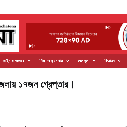
আইন ও অপরাধ
শিক্ষা ও ক্যাম্পাস
খেলাধুলা
বিনোদন
েলায় ১৭জন গ্রেপ্তার।