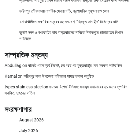
শ্রীমঙ্গলের সাইফুর রহমান জাবেদ অর্জন করলেন আন্তর্জাতিক ‘গোল্ডেন কীস’ সম্মাননা
ফরিদপুর পৌরসভায় নাগরিক সেবায় গতি, প্রশাসনিক শৃঙ্খলায়ও জোর
নোয়াখালীতে লক্ষাধিক মানুষের মহাসমাবেশ, ‘হিজবুত তাওহীদ’ নিষিদ্ধের দাবি
জুলাই সনদ ও গণভোটের রায় বাস্তবায়নের দাবিতে দিনাজপুরে জামায়াতের বিশাল
গণমিছিল
সাম্প্রতিক মন্তব্য
Abdullag
on
বাজেট পাসে ব্যর্থ সিনেট, ছয় বছর পর যুক্তরাষ্ট্রে ফের সরকার শাটডাউন
Kamal
on
ফরিদপুর সদর উপজেলা পরিষদের সাধারণ সভা অনুষ্ঠিত
types stainless steel
on
৪৮তম বিশেষ বিসিএস: স্বাস্থ্য ক্যাডারের ২১ জনের সুপারিশ
স্থগিত, দুজনের বাতিল
সংরক্ষণাগার
August 2026
July 2026