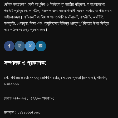
দৈনিক নবচেতনা" একটি আধুনিক ও নির্ভরযোগ্য জাতীয় পত্রিকা, যা বাংলাদেশের
প্রতিটি প্রান্ত থেকে সঠিক, নিরপেক্ষ এবং সময়োপযোগী সংবাদ সংগ্রহ ও পরিবেশনে
অঙ্গীকারবদ্ধ। পত্রিকাটি জাতীয় ও আন্তর্জাতিক ঘটনাবলী, রাজনীতি, অর্থনীতি,
সংস্কৃতি, খেলাধুলা, শিক্ষা এবং প্রযুক্তিসহ বিভিন্ন গুরুত্বপূর্ণ বিষয়ের উপর ভিত্তি
করে পাঠকদের তথ্য প্রদান করে।
সম্পাদক ও প্রকাশক:
মো: সাখাওয়াত হোসেন ৩৩, তোপখানা রোড, মেহেরবা প্লাজা (৮ম তলা), শাহবাগ,
ঢাকা-১০০০
ফোনঃ +৮৮০২-৪১০৫২২৯০ অথবা ৯১
মফস্বল : ০১৯১২৩৩৪০৯৩