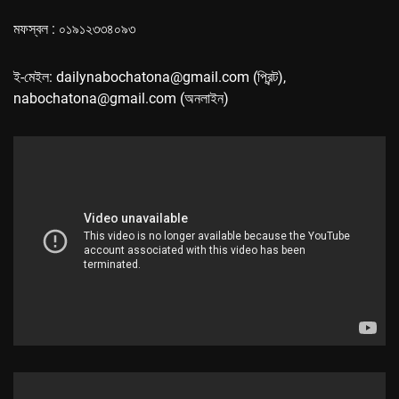
মফস্বল : ০১৯১২৩৩৪০৯৩
ই-মেইল: dailynabochatona@gmail.com (প্রিন্ট),
nabochatona@gmail.com (অনলাইন)