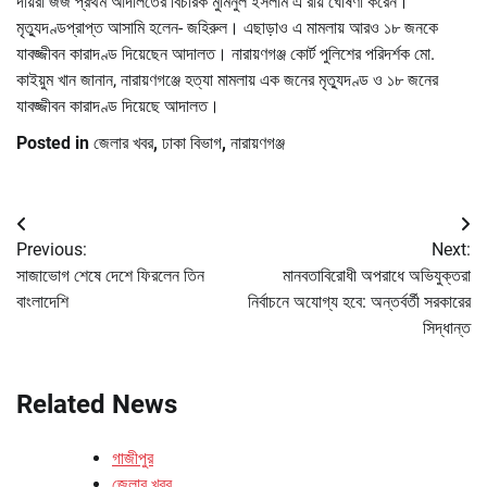
দায়রা জজ প্রথম আদালতের বিচারক মুমিনুল ইসলাম এ রায় ঘোষণা করেন।
মৃত্যুদণ্ডপ্রাপ্ত আসামি হলেন- জহিরুল। এছাড়াও এ মামলায় আরও ১৮ জনকে
যাবজ্জীবন কারাদণ্ড দিয়েছেন আদালত। নারায়ণগঞ্জ কোর্ট পুলিশের পরিদর্শক মো.
কাইয়ুম খান জানান, নারায়ণগঞ্জে হত্যা মামলায় এক জনের মৃত্যুদণ্ড ও ১৮ জনের
যাবজ্জীবন কারাদণ্ড দিয়েছে আদালত।
Posted in
জেলার খবর
,
ঢাকা বিভাগ
,
নারায়ণগঞ্জ
Post
Previous:
Next:
navigation
সাজাভোগ শেষে দেশে ফিরলেন তিন
মানবতাবিরোধী অপরাধে অভিযুক্তরা
বাংলাদেশি
নির্বাচনে অযোগ্য হবে: অন্তর্বর্তী সরকারের
সিদ্ধান্ত
Related News
গাজীপুর
জেলার খবর