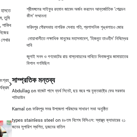
শ্রীমঙ্গলের সাইফুর রহমান জাবেদ অর্জন করলেন আন্তর্জাতিক ‘গোল্ডেন
ে হাসতে
কীস’ সম্মাননা
, তুমি
, শাকিব
ফরিদপুর পৌরসভায় নাগরিক সেবায় গতি, প্রশাসনিক শৃঙ্খলায়ও জোর
নিজের
নোয়াখালীতে লক্ষাধিক মানুষের মহাসমাবেশ, ‘হিজবুত তাওহীদ’ নিষিদ্ধের
 লেখার
দাবি
জুলাই সনদ ও গণভোটের রায় বাস্তবায়নের দাবিতে দিনাজপুরে জামায়াতের
বিশাল গণমিছিল
সাম্প্রতিক মন্তব্য
সংগ্রহ
র্যক্রম
Abdullag
on
বাজেট পাসে ব্যর্থ সিনেট, ছয় বছর পর যুক্তরাষ্ট্রে ফের সরকার
শাটডাউন
Kamal
on
ফরিদপুর সদর উপজেলা পরিষদের সাধারণ সভা অনুষ্ঠিত
types stainless steel
on
৪৮তম বিশেষ বিসিএস: স্বাস্থ্য ক্যাডারের ২১
জনের সুপারিশ স্থগিত, দুজনের বাতিল