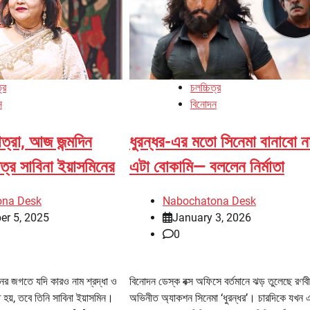
্র
চলচ্চিত্র
ন
বিনোদন
াত্রা, আজ জন্মদিন
ধুরন্ধর-এর মতো সিনেমা বানাবো ন
ষত্র সাবিনা ইয়াসমিনের
এটা বোকামি— বললেন নির্মাতা
ona Desk
Nabochatona Desk
er 5, 2025
January 3, 2026
0
নের জগতে যদি কারও নাম শ্রদ্ধা ও
বিনোদন ডেস্ক বক্স অফিসে বর্তমানে ঝড় তুলেছে রণবী
ত হয়, তবে তিনি সাবিনা ইয়াসমিন।
অভিনীত অ্যাকশন সিনেমা ‘ধুরন্ধর’। চারদিকে যখন 