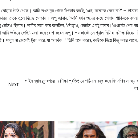
া ঘোড়ায় উঠে গেছে। আমি তখন দূর থেকে চিৎকার করছি, ‘এই, আমাকে নেবে না?’ – হাসত
ররা তাকে তুলে দিচ্ছে ঘোড়ায়। অপু জানান, ‘আমি যখন ওদের কাছে গেলাম শাকিবকে বললাম
মোটাও ছিলাম। শাকিব মজা করে বলেছিল, ‘দৌড়াও, মোটাটা একটু কমবে।’এখানেই শেষ নয়
ণ আমি শুকিয়ে গেছি’- মজা করে যোগ করেন অপু। পডকাস্টে সোশ্যাল মিডিয়া কটাক্ষ নিয়েও 
 পাই। মানুষ না জেনেই ট্রল করে, যা অনর্থক।’ তিনি মনে করেন, কাউকে নিয়ে কিছু বলার আগে,
গাইবান্ধার সুন্দরগঞ্জে ৭ শিক্ষা প্রতিষ্ঠানে পাঠদান বন্ধ করে বিএনপির সদস্য 
Next:
কা