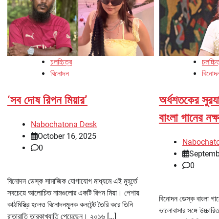
চলচ্চিত্র
চলচ্চিত
বিনোদন
বিনোদ
‘সব দোষ রিপন মিয়ার’
অর্ধশতকের সুরয
বাংলা গানের নক্
Nabochatona Desk
October 16, 2025
Nabochat
0
Septemb
0
বিনোদন ডেস্ক সামাজিক যোগাযোগ মাধ্যমে এই মুহূর্তে
সবচেয়ে আলোচিত নামগুলোর একটি রিপন মিয়া। পেশায়
বিনোদন ডেস্ক বাংলা গা
কাঠমিস্ত্রি হলেও বিনোদনমূলক কনটেন্ট তৈরি করে তিনি
ভালোবাসার সঙ্গে উচ্চারি
রাতারাতি তারকাখ্যাতি পেয়েছেন। ২০১৬ […]