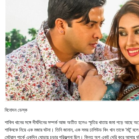
বিনোদন ডেস্ক
শাকিব খানের সঙ্গে দীর্ঘদিনের সম্পর্ক আজ অতীত হলেও স্মৃতির খাতায় জমা পড়ে আছে অনে
শাকিবকে নিয়ে এক মজার ঘটনা। তিনি জানান, এক সময় ঢালিউড কিং খান তাকে ‘মটু’ বলে
সেন্ট্রাল পার্কে একদিন ঘোড়ায় চড়ার পরিকল্পনা ছিল। কিন্তু অপু একটু দেরি করে আসায