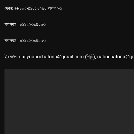
ফোনঃ +৮৮০২-৪১০৫২২৯০ অথবা ৯১
মফস্বল : ০১৯১২৩৩৪০৯৩
মফস্বল : ০১৯১২৩৩৪০৯৩
ই-মেইল: dailynabochatona@gmail.com (প্রিন্ট), nabochatona@g