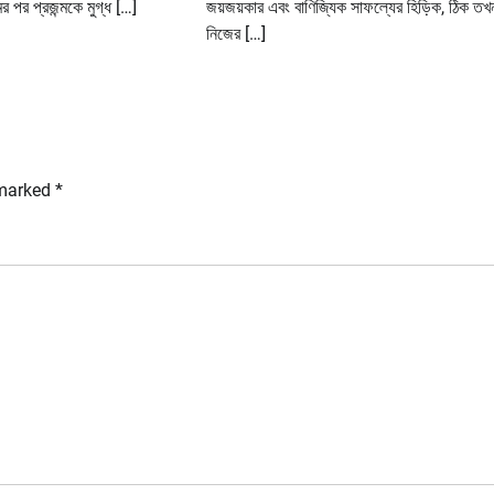
মের পর প্রজন্মকে মুগ্ধ […]
জয়জয়কার এবং বাণিজ্যিক সাফল্যের হিড়িক, ঠিক ত
নিজের […]
 marked
*