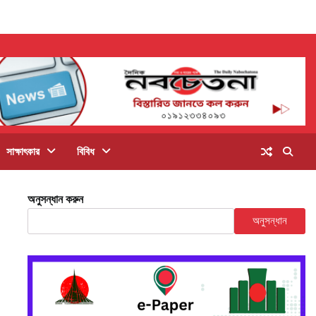
সাক্ষাৎকার
বিবিধ
অনুসন্ধান করুন
অনুসন্ধান