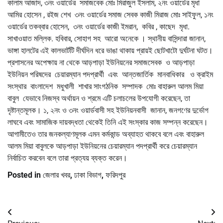
কালাম আজাদ, ৩নং ওয়ার্ডের সমাজবেক মোঃ মিরাজুল ইসলাম, ২নং ওয়ার্ডের মৃধা
আমির হোসেন , রইজ শেখ ৩নং ওয়ার্ডের সমাজ সেবক কাজী মিরাজ মোঃ সাইফুল, ১নং
ওয়ার্ডের তকব্বার হোসেন, ৩নং ওয়ার্ডের কাজী ইমরান, কবির , কাছেদ মৃধা.
সাখাওয়াত মল্লিক. হবিবার, সোহাগ সহ আরো অনেকে । স্থানীয় বাসিন্দারা জানান,
ভাঙ্গা হালটের এই কালভার্টটি দীর্ঘদিন ধরে ভাঙা থাকায় প্রায়ই ছোটখাটো দুর্ঘটনা ঘটত।
প্রশাসনের অপেক্ষায় না থেকে আড়পাড়া ইউনিয়নের সমাজসেবক ও আড়পাড়া
ইউনিয়ন পরিষদের চেয়ারম্যান পদপ্রার্থী এবং আন্তজার্তিক মানবাধিকার ও ক্রাইম
সংস্থার বাংলাদেশ মধুখালী শাখার সাংগঠনিক সম্পাদক মোঃ বাহারুল আলম মিয়া
বাবুল যেভাবে নিজস্ব অর্থায়ন ও শ্রমে এটি চলাচলের উপযোগী করেছেন, তা
দৃষ্টান্তমূলক। ১, ২নং ও ৩নং ওয়ার্ডবাসী সহ ইউনিয়নবাসী জানান, জনগণের দুর্ভোগ
লাঘবে এবং সামাজিক দায়বদ্ধতা থেকেই তিনি এই সংস্কার কাজ সম্পন্ন করেছেন।
আগামীতেও তার জনকল্যাণমূলক এমন কর্মকান্ড অব্যাহত থাকবে বলে এবং বাহারুল
আলম মিয়া বাবুলকে আড়পাড়া ইউনিয়নের চেয়ারম্যান পদপ্রার্থী করে চেয়ারম্যান
নির্বাচিত করবেন বলে তারা প্রত্যয় ব্যক্ত করেন।
Posted in
জেলার খবর
,
ঢাকা বিভাগ
,
ফরিদপুর
Post