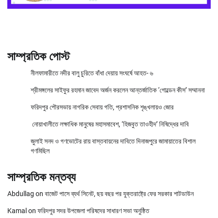
সাম্প্রতিক পোস্ট
নীলফামারীতে নদীর বালু চুরিতে বাঁধা দেয়ায় সংঘর্ষে আহত- ৬
শ্রীমঙ্গলের সাইফুর রহমান জাবেদ অর্জন করলেন আন্তর্জাতিক ‘গোল্ডেন কীস’ সম্মাননা
ফরিদপুর পৌরসভায় নাগরিক সেবায় গতি, প্রশাসনিক শৃঙ্খলায়ও জোর
নোয়াখালীতে লক্ষাধিক মানুষের মহাসমাবেশ, ‘হিজবুত তাওহীদ’ নিষিদ্ধের দাবি
জুলাই সনদ ও গণভোটের রায় বাস্তবায়নের দাবিতে দিনাজপুরে জামায়াতের বিশাল
গণমিছিল
সাম্প্রতিক মন্তব্য
Abdullag
on
বাজেট পাসে ব্যর্থ সিনেট, ছয় বছর পর যুক্তরাষ্ট্রে ফের সরকার শাটডাউন
Kamal
on
ফরিদপুর সদর উপজেলা পরিষদের সাধারণ সভা অনুষ্ঠিত