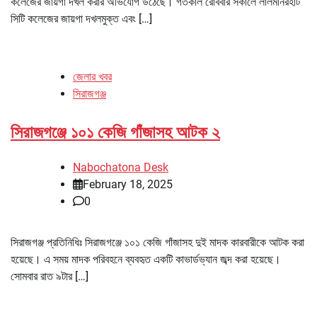
কলেজের জায়গা দখল করার অভিযোগ উঠেছে। গতকাল রোববার সকালে লালমনিরহাট
সিটি কলেজের জায়গা দখলমুক্ত এবং […]
জেলার খবর
সিরাজগঞ্জ
সিরাজগঞ্জে ১০১ কেজি গাঁজাসহ আটক ২
Nabochatona Desk
February 18, 2025
0
সিরাজগঞ্জ প্রতিনিধিঃ সিরাজগঞ্জে ১০১ কেজি গাঁজাসহ দুই মাদক কারবারীকে আটক করা
হয়েছে। এ সময় মাদক পরিবহনে ব্যবহৃত একটি কাভার্ডভ্যান জব্দ করা হয়েছে।
সোমবার রাত ৯টার […]