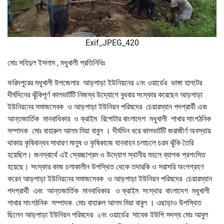
Exif_JPEG_420
মোঃ সহিদুল ইসলাম , মধুখালী প্রতিনিধিঃ
ফরিদপুরের মধুখালী উপজেলার আড়পাড়া ইউনিয়নের ২নং ওয়ার্ডের ভাঙ্গা হালটের
দীর্ঘদিনের ঝুঁকিপূর্ণ কালভার্টটি নিজস্ব উদ্যোগে বুধবার সংস্কার করেছেন আড়পাড়া
ইউনিয়নের সমাজসেবক ও আড়পাড়া ইউনিয়ন পরিষদের চেয়ারম্যান পদপ্রার্থী এবং
আন্তজার্তিক মানবাধিকার ও ক্রাইম রিপোটার বাংলাদেশ মধুখালী শাখার সাংগঠনিক
সম্পাদক মোঃ বাহারুল আলম মিয়া বাবুল । দীর্ঘদিন ধরে কালভার্টটি জরাজীর্ণ অবস্থায়
থাকায় কৃষিবান্ধব সাধারণ মানুষ ও কৃষিকাজে যানবাহন চলাচলে চরম ঝুঁকি তৈরি
হয়েছিল। জনস্বার্থে এই স্বেচ্ছাশ্রম ও উদ্যোগ স্থানীয় মহলে ব্যাপক প্রশংসিত
হয়েছে। সংস্কার কাজ চলাকালীন উপস্থিত থেকে তদারকি ও সরাসরি অংশগ্রহণ
করেন আড়পাড়া ইউনিয়নের সমাজসেবক ও আড়পাড়া ইউনিয়ন পরিষদের চেয়ারম্যান
পদপ্রার্থী এবং আন্তজার্তিক মানবাধিকার ও ক্রাইম সংস্থার বাংলাদেশ মধুখালী
শাখার সাংগঠনিক সম্পাদক মোঃ বাহারুল আলম মিয়া বাবুল । এছাড়াও উপস্থিত
ছিলেন আড়পাড়া ইউনিয়ন পরিষদের ২নং ওয়ার্ডের সাবেক ইউপি সদস্য মোঃ আবুল