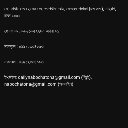
মো: সাখাওয়াত হোসেন ৩৩, তোপখানা রোড, মেহেরবা প্লাজা (৮ম তলা), শাহবাগ,
ঢাকা-১০০০
ফোনঃ +৮৮০২-৪১০৫২২৯০ অথবা ৯১
মফস্বল : ০১৯১২৩৩৪০৯৩
মফস্বল : ০১৯১২৩৩৪০৯৩
ই-মেইল: dailynabochatona@gmail.com (প্রিন্ট),
nabochatona@gmail.com (অনলাইন)