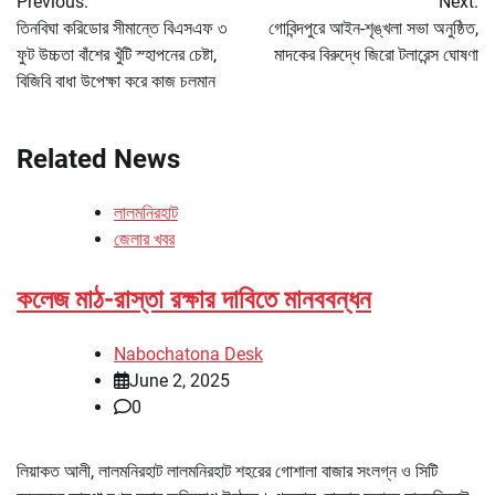
Previous:
Next:
navigation
তিনবিঘা করিডোর সীমান্তে বিএসএফ ৩
গোবিন্দপুরে আইন-শৃঙ্খলা সভা অনুষ্ঠিত,
ফুট উচ্চতা বাঁশের খুঁটি স্হাপনের চেষ্টা,
মাদকের বিরুদ্ধে জিরো টলারেন্স ঘোষণা
বিজিবি বাধা উপেক্ষা করে কাজ চলমান
Related News
লালমনিরহাট
জেলার খবর
কলেজ মাঠ-রাস্তা রক্ষার দাবিতে মানববন্ধন
Nabochatona Desk
June 2, 2025
0
লিয়াকত আলী, লালমনিরহাট লালমনিরহাট শহরের গোশালা বাজার সংলগ্ন ও সিটি